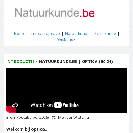
Home
|
Inhoudsopgave
|
Natuurkunde
|
Scheikunde
|
Wiskunde
INTRODUCTIE
- NATUURKUNDE.BE | OPTICA (06:24)
Bron: Youtube.be (2026) - (©) Meneer Wietsma
Welkom bij optica...