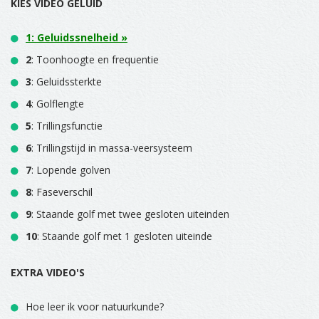
KIES VIDEO GELUID
1
: Geluidssnelheid »
2
: Toonhoogte en frequentie
3
: Geluidssterkte
4
: Golflengte
5
: Trillingsfunctie
6
: Trillingstijd in massa-veersysteem
7
: Lopende golven
8
: Faseverschil
9
: Staande golf met twee gesloten uiteinden
10
: Staande golf met 1 gesloten uiteinde
EXTRA VIDEO'S
Hoe leer ik voor natuurkunde?