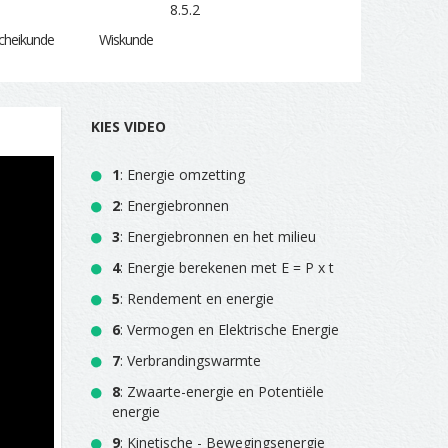
8.5.2
cheikunde
Wiskunde
KIES VIDEO
1
: Energie omzetting
2
: Energiebronnen
3
: Energiebronnen en het milieu
4
: Energie berekenen met E = P x t
5
: Rendement en energie
6
: Vermogen en Elektrische Energie
7
: Verbrandingswarmte
8
: Zwaarte-energie en Potentiële
energie
9
: Kinetische - Bewegingsenergie