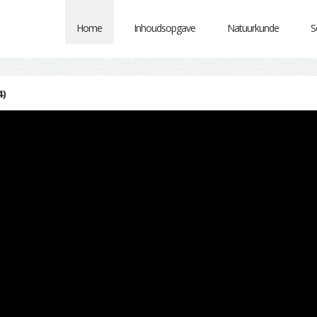
Home
Inhoudsopgave
Natuurkunde
S
4)